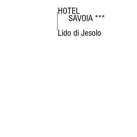
HOTEL
SAVOIA ***
Lido di Jesolo
...Aperti tut
Ottieni il MIGLIOR PRE