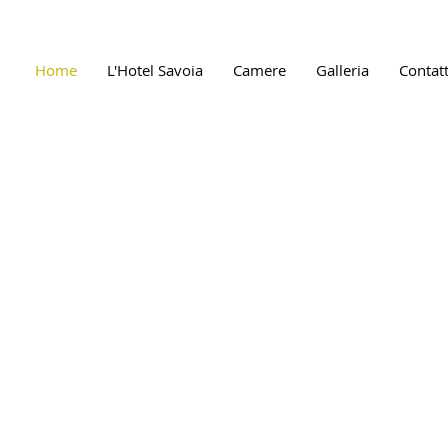
Home
L'Hotel Savoia
Camere
Galleria
Contatt
to l' anno!
ZZO prenotando direttamento dal nostro s